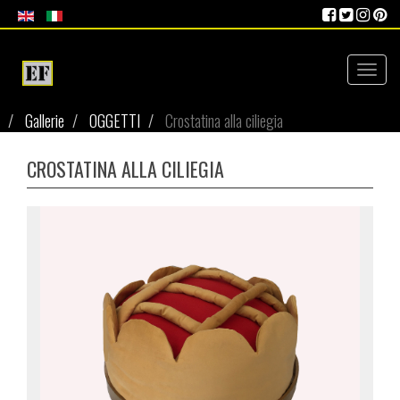
Toggl
naviga
Gallerie
OGGETTI
Crostatina alla ciliegia
CROSTATINA ALLA CILIEGIA