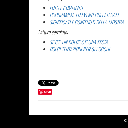
FOTO E COMMENTI
PROGRAMMA ED EVENTI COLLATERALI
SIGNIFICATI E CONTENUTI DELLA MOSTRA
Letture correlate:
SE C'E' UN DOLCE C'E' UNA FESTA
DOLCI TENTAZIONI PER GLI OCCHI
Save
© 