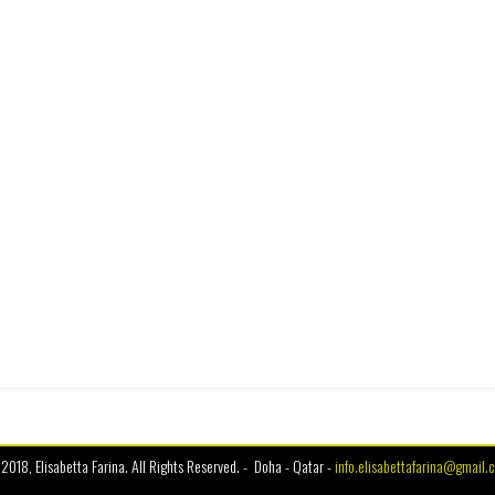
2018, Elisabetta Farina. All Rights Reserved. - Doha - Qatar -
info.elisabettafarina@gmail.